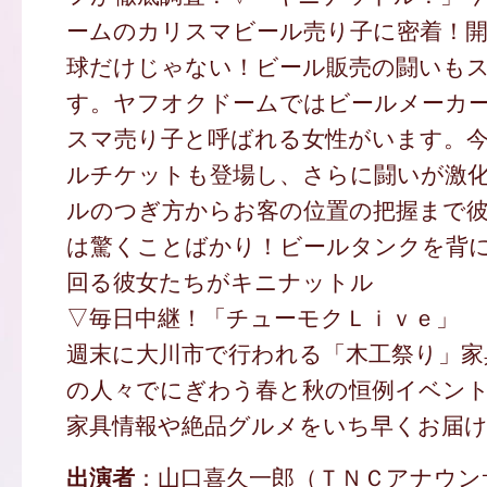
ームのカリスマビール売り子に密着！
球だけじゃない！ビール販売の闘いも
す。ヤフオクドームではビールメーカ
スマ売り子と呼ばれる女性がいます。
ルチケットも登場し、さらに闘いが激
ルのつぎ方からお客の位置の把握まで
は驚くことばかり！ビールタンクを背
回る彼女たちがキニナットル
▽毎日中継！「チューモクＬｉｖｅ」
週末に大川市で行われる「木工祭り」家
の人々でにぎわう春と秋の恒例イベン
家具情報や絶品グルメをいち早くお届
出演者
：山口喜久一郎（ＴＮＣアナウン