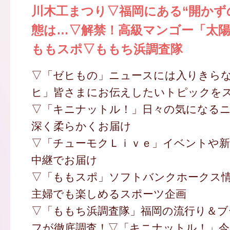
川木工まつり▽福岡にある“開かず
態は…▽解禁！高級マンゴー「太
ももスポ▽ももち浜調査隊
▽「ゼヒもの」ニュースには入りきら
ヒ」皆さまにお伝えしたいトピックを
▽「キニナットル！」日々の気になる
深く柔らかくお届け
▽「チューモクＬｉｖｅ」イベントや新
中継でお届け
▽「ももスポ」ソフトバンクホークス
主婦でも楽しめるスポーツ企画
▽「ももち浜調査隊」福岡の流行り＆ブ
フが徹底調査！▽「キニナットル！」