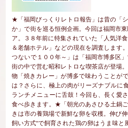
★「福岡びっくりレトロ報告」は昔の「
か」で街を巡る恒例企画。今回は福岡市東
ア。３８年前に特集されていた「人気洋食
＆老舗ホテル」などの現在を調査します
つないで１００年～」は「福岡市博多区」
街の中で営む昭和レトロな喫茶店が登場。
物「焼きカレー」が博多で味わうことが
は？さらに、極上の肉がリーズナブルに
ランチメニューに舌鼓！今回も、長く愛
食べ歩きます。★「朝光のあさひる土鍋
きは市の養鶏場で新鮮な卵を収穫。伸び伸
飼い方式”で飼育された鶏の卵はうま味と