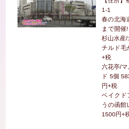
【住所】
1-1
春の北海道
まで開催!
杉山水産/
チルド毛が
+税
六花亭/
ド 5個 58
円+税
ベイクド
うの函館
1500円+