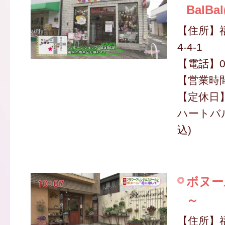
BalB
【住所】
4-4-1
【電話】09
【営業時間】
【定休日
ハートバル
込)
ボヌー
～
【住所】