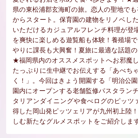
県の東松浦郡玄海町の旅。恋人の聖地でも
からスタート。保育園の建物をリノベし
いただけるカジュアルフレンチ料理が登
を爽快に楽しめる遊覧船も体験！養殖場
やりに課長も大興奮！夏旅に最適な話題
★福岡県内のオススメスポットへお邪魔し
たっぷりに生中継でお伝えする「あべち
く！」。今回はきょう開園する「明治公園
園内にオープンする老舗監修パスタラン
タリアンダイニングや食べログのピッツ
得した岡山発ピッツェリアが九州初上陸
しむ新たなグルメスポットをご紹介しま