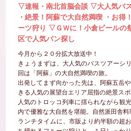
▽速報・南北首脳会談 ▽大人気バ
・絶景！阿蘇で大自然満喫 ・お得
ーツ狩り ▽ＧＷに！小倉ビールの
区で人気パン探し
今月から２０分拡大放送中！
きょうまずは、大人気のバスツアーシ
回は「阿蘇」の大自然満喫の旅。
出発してまず向かった先は、阿蘇五岳や
きる人気の展望台エリア屈指の絶景スポ
人気のトロッコ列車に揺られながら観
内で優雅な大自然を堪能。自然派田舎料
ランチタイムに、市販より約半額の超
ち帰れるフルーツ狩りと、１日しっか