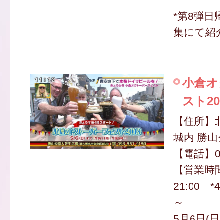
*第8弾
集にて紹
小倉オ
スト20
【住所】
城内 勝
【電話】09
【営業時間
21:00 
～
5月6日(