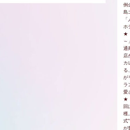
例
島
「
ホ
★
～
通
店
カ
る
が
ラ
愛
★
回
穫
式
が