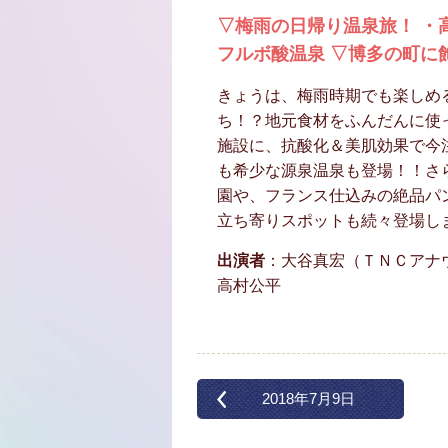
▽梅雨の日帰り温泉旅！ ・
フルボ酸温泉 ▽博多の町に
きょうは、梅雨時期でも楽しめ
ち！？地元食材をふんだんに使
施設に、抗酸化＆美肌効果で今
も希少な源泉温泉も登場！！さ
園や、フランス仕込みの絶品パ
立ち寄りスポットも続々登場し
出演者
：大谷真宏（ＴＮＣアナ
高村公平
2018年7月9日