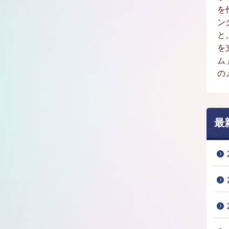
を
ン
と
を
ム
の
最