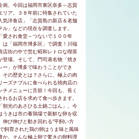
企画。今回は福岡市東区奈多～志賀
エリア。３８年前に特集されていた
人気洋食店」「志賀島の新店＆老舗
テル」などの現在を調査します。
「愛され食堂～つないで１００年
」は「福岡市博多区」で調査！川端
商店街の中で営む昭和レトロな喫茶
が登場。そして、門司港名物「焼き
レー」が博多で味わうことができ
、その歴史とは？さらに、極上の肉
リーズナブルに食べられる焼肉店の
ンチメニューに舌鼓！今回も、長く
されるお店を求めて食べ歩きます。
「朝光のあさひる土鍋ごはん」。今
はうきは市の養鶏場で新鮮な卵を収
。伸び伸びと動き回れる“平飼い方
”で飼育された鶏の卵はうま味と風味
豊か。そんな極上卵で驚きの卵料理