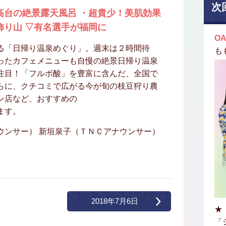
次
高台の絶景露天風呂 ・超貴少！美肌効果
飾り山 ▽有名選手が福岡に
OA
る「日帰り温泉めぐり」。週末は２時間待
も
ったカフェメニューも自慢の絶景日帰り温泉
注目！「フルボ酸」を豊富に含んだ、全国で
らに、クチコミで広がる今が旬の枝豆狩り農
ン店など、おすすめの
ます。
ウンサー） 新垣泉子（ＴＮＣアナウンサー）
2018年7月6日
★
「