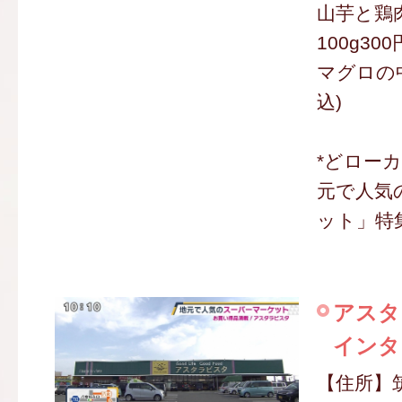
山芋と鶏
100g30
マグロの中
込)
*どロー
元で人気
ット」特
アスタ
インタ
【住所】