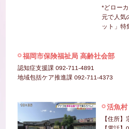
*どロー
元で人気
ット」特
福岡市保険福祉局 高齢社会部
認知症支援課 092-711-4891
地域包括ケア推進課 092-711-4373
活魚村
【住所】宗
【電話】09