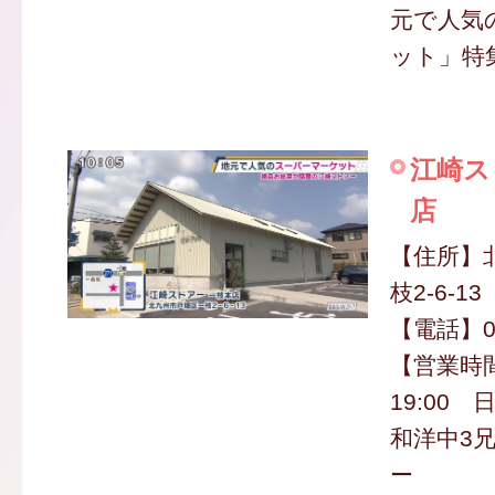
元で人気
ット」特
江崎ス
店
【住所】
枝2-6-13
【電話】09
【営業時間
19:00 日
和洋中3
ー