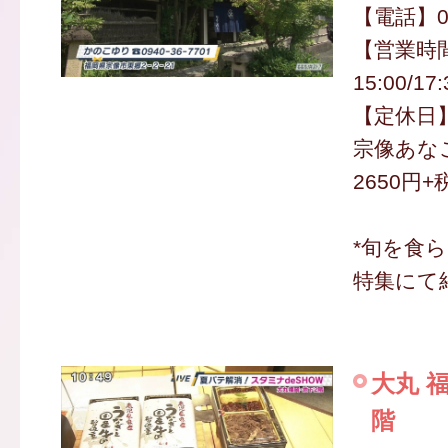
【電話】09
【営業時間
15:00/17
【定休日
宗像あな
2650円+
*旬を食ら
特集にて
大丸 
階