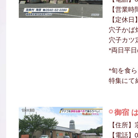
【営業時間】
【定休日
穴子かば焼
穴子カツ定
*両日平
*旬を食ら
特集にて
御宿 
【住所】宗
【電話】09