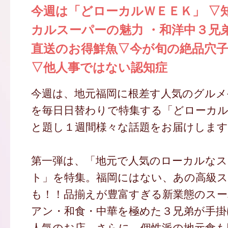
今週は「どローカルＷＥＥＫ」 ▽
カルスーパーの魅力 ・和洋中３兄
直送のお得鮮魚▽今が旬の絶品
▽他人事ではない認知症
今週は、地元福岡に根差す人気のグル
を毎日日替わりで特集する「どローカ
と題し１週間様々な話題をお届けします
第一弾は、「地元で人気のローカルなス
ト」を特集。福岡にはない、あの高級ス
も！！品揃えが豊富すぎる新業態のス
アン・和食・中華を極めた３兄弟が手掛
人気のお店、さらに、個性派の地元食も