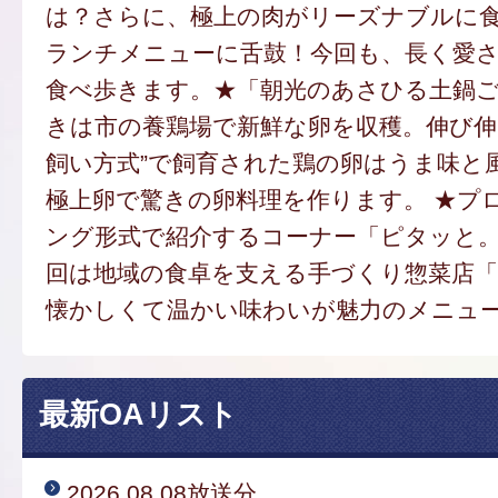
は？さらに、極上の肉がリーズナブルに
ランチメニューに舌鼓！今回も、長く愛
食べ歩きます。★「朝光のあさひる土鍋
きは市の養鶏場で新鮮な卵を収穫。伸び伸
飼い方式”で飼育された鶏の卵はうま味と
極上卵で驚きの卵料理を作ります。 ★プ
ング形式で紹介するコーナー「ピタッと
回は地域の食卓を支える手づくり惣菜店
懐かしくて温かい味わいが魅力のメニュ
最新OAリスト
2026.08.08放送分