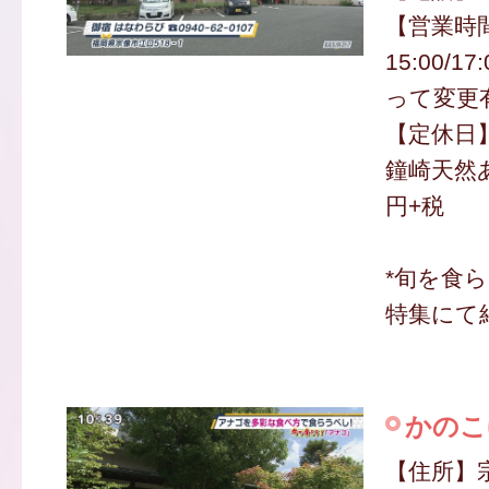
【営業時間
15:00/1
って変更
【定休日
鐘崎天然あ
円+税
*旬を食ら
特集にて
かのこ
【住所】宗