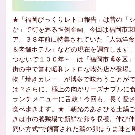
★「福岡びっくりレトロ報告」は昔の「
か」で街を巡る恒例企画。今回は福岡市東
ア。３８年前に特集されていた「人気洋食
＆老舗ホテル」などの現在を調査します
つないで１００年～」は「福岡市博多区」
街の中で営む昭和レトロな喫茶店が登場。
物「焼きカレー」が博多で味わうことが
は？さらに、極上の肉がリーズナブルに
ランチメニューに舌鼓！今回も、長く愛
食べ歩きます。★「朝光のあさひる土鍋
きは市の養鶏場で新鮮な卵を収穫。伸び伸
飼い方式”で飼育された鶏の卵はうま味と