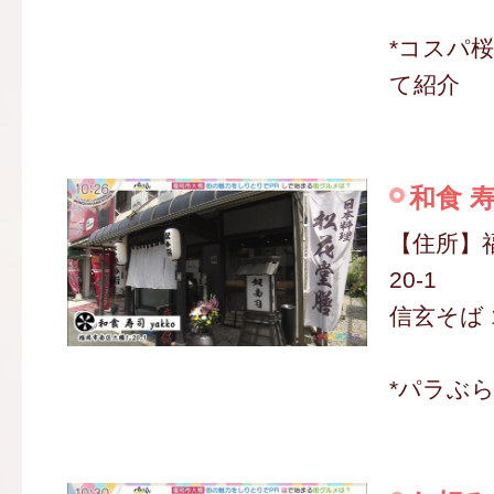
*コスパ
て紹介
和食 寿
【住所】
20-1
信玄そば 
*パラぶ