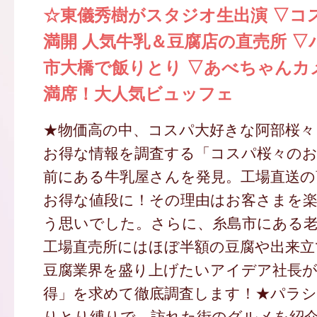
☆東儀秀樹がスタジオ生出演 ▽コ
満開 人気牛乳＆豆腐店の直売所 ▽
市大橋で飯りとり ▽あべちゃんカ
満席！大人気ビュッフェ
★物価高の中、コスパ大好きな阿部桜々
お得な情報を調査する「コスパ桜々のお
前にある牛乳屋さんを発見。工場直送の
お得な値段に！その理由はお客さまを
う思いでした。さらに、糸島市にある老
工場直売所にはほぼ半額の豆腐や出来立
豆腐業界を盛り上げたいアイデア社長が
得」を求めて徹底調査します！★パラ
りとり縛りで、訪れた街のグルメを紹