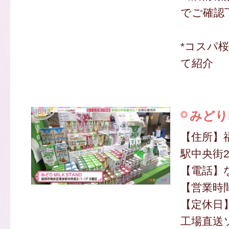
でご確認
*コスパ
て紹介
みどりM
【住所】
駅中央街2-
【電話】
【営業時間】
【定休日
工場直送