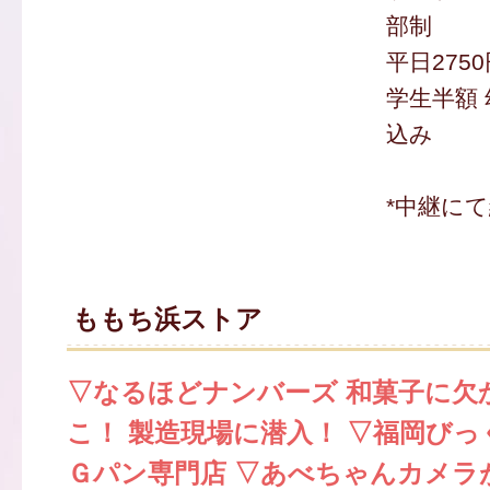
部制
平日2750
学生半額 
込み
*中継に
ももち浜ストア
▽なるほどナンバーズ 和菓子に欠
こ！ 製造現場に潜入！ ▽福岡び
Ｇパン専門店 ▽あべちゃんカメラ