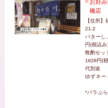
お好み
橋店
【住所】
21-2
バターしょ
円(税込み
晩酌セッ
1628円(
代別途
ゆずネード
*パラぶ