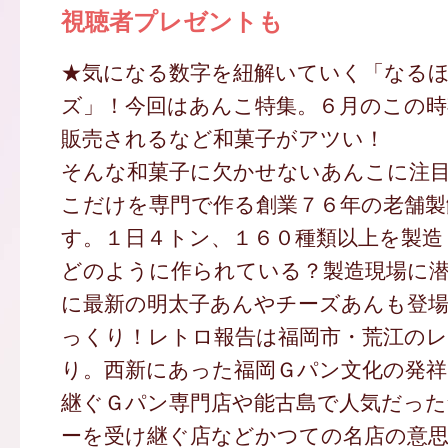
視聴者プレゼントも
★気になる数字を紐解いていく「なる
ズ」！今回はあんこ特集。６月のこの時
販売されるなど和菓子がアツい！
そんな和菓子に欠かせないあんこに注
こだけを専門で作る創業７６年の老舗製
す。１日４トン、１６０種類以上を製造
どのように作られている？製造現場に
に最新の明太子あんやチーズあんも登
っくり！レトロ報告は福岡市・荒江の
り。西新にあった福岡Ｇパン文化の発
継ぐＧパン専門店や能古島で人気だった
ーを受け継ぐ店などかつての名店の意