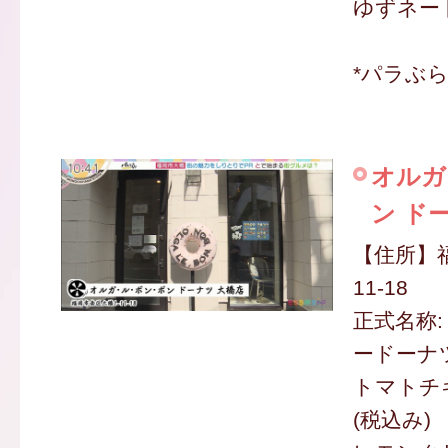
ゆずネード
*パラぶ
オルガ
ン ド
【住所】
11-18
正式名称
ードーナ
トマトチキ
(税込み)