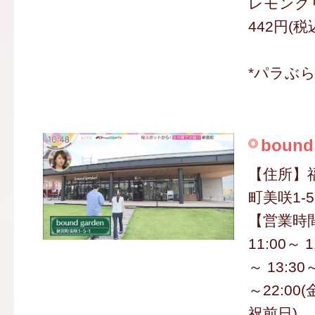
レモンク
442円(税
*パラぶ
bound
【住所】
町美咲1-5
【営業時
11:00～ 1
～ 13:30
～22:0
祝前日)