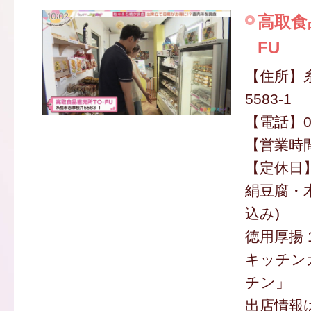
高取食
FU
【住所】
5583-1
【電話】09
【営業時間】
【定休日
絹豆腐・木
込み)
徳用厚揚 
キッチン
チン」
出店情報