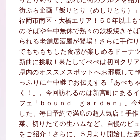
街ぶら企画「飯りとり（めしりとり）」
福岡市南区・大橋エリア！５０年以上も
のそばや年中無休で熱々の鉄板焼きそば
られる老舗居酒屋が登場！さらに手作り
でもちもちした食感が楽しめるドーナ
新曲に挑戦！果たしてぺぺは初回クリ
県内のオススメスポットへお邪魔して“
っぷりに生中継でお伝えする「あべち
く！」。今回訪れるのは新宮町にある
フェ「ｂｏｕｎｄ ｇａｒｄｅｎ」。今
した、毎日予約で満席の超人気店！手作
菜、切りたての生ハムなど、自慢のビ
をご紹介！さらに、５月より開始した