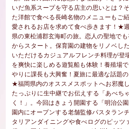
いだ魚系スープを守る店主の思いとは？
た洋館で食べる長崎名物のメニューもご
愛されるお店を求めて食べ歩きます！★
県の東松浦郡玄海町の旅。恋人の聖地でも
からスタート。保育園の建物をリノベし
いただけるカジュアルフレンチ料理が登
を爽快に楽しめる遊覧船も体験！養殖場
やりに課長も大興奮！夏旅に最適な話題
★福岡県内のオススメスポットへお邪魔し
たっぷりに生中継でお伝えする「あべち
く！」。今回はきょう開園する「明治公園
園内にオープンする老舗監修パスタラン
タリアンダイニングや食べログのピッツ