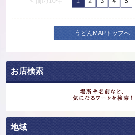
< 前の10件
1
2
3
4
5
うどんMAPトップへ
お店検索
地域