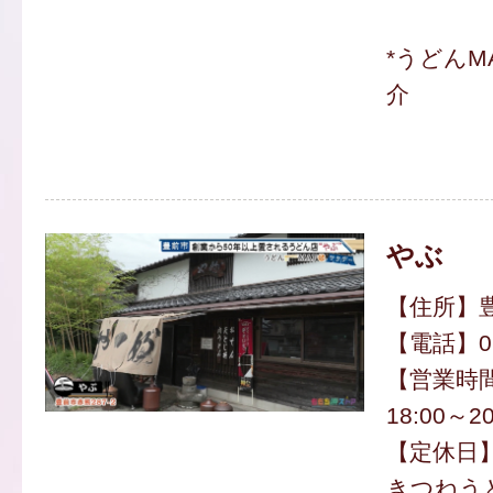
*うどんM
介
やぶ
【住所】豊
【電話】097
【営業時間】
18:00～20
【定休日
きつねうど