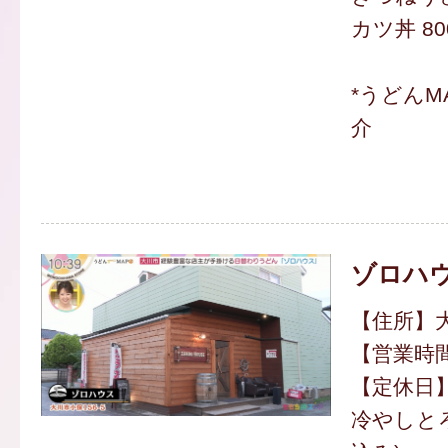
カツ丼 80
*うどんM
介
ゾロハ
【住所】大
【営業時間】
【定休日
冷やしとろ