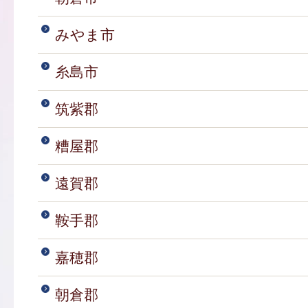
みやま市
糸島市
筑紫郡
糟屋郡
遠賀郡
鞍手郡
嘉穂郡
朝倉郡