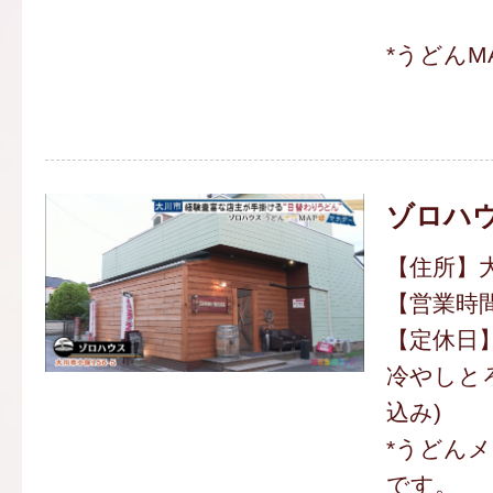
*うどんM
ゾロハ
【住所】大
【営業時間】
【定休日
冷やしとろ
込み)
*うどん
です。