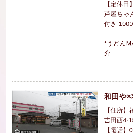
【定休日
芦屋ちゃ
付き 100
*うどんM
介
和田や×
【住所】
吉田西4-15
【電話】093