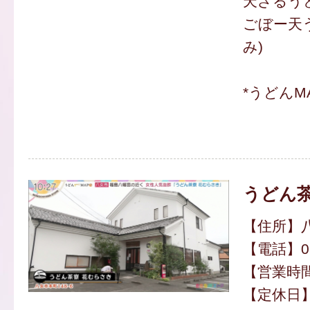
天ざるうど
ごぼー天う
み)
*うどんM
うどん茶
【住所】八
【電話】094
【営業時間】
【定休日