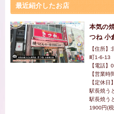
最近紹介したお店
本気の焼
つね 小
【住所】
町1-6-13
【電話】093
【営業時間】
【定休日
駅長焼うど
駅長焼う
1900円(