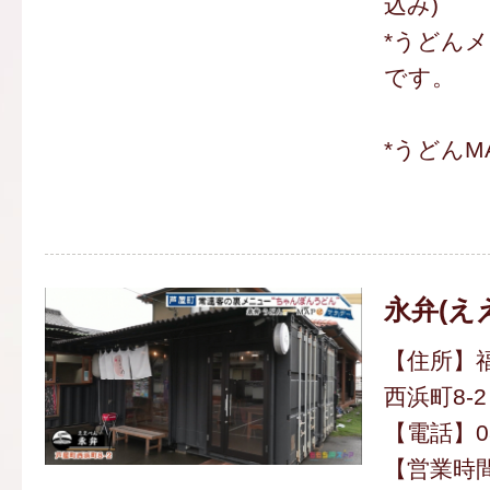
込み)
*うどん
です。
*うどんM
永弁(え
【住所】
西浜町8-2
【電話】080
【営業時間】