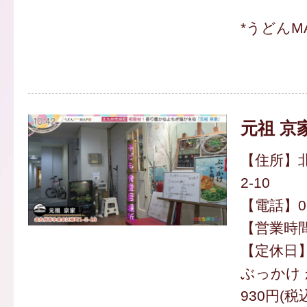
*うどんM
元祖 京
【住所】北
2-10
【電話】070
【営業時間】
【定休日
ぶっかけ
930円(税