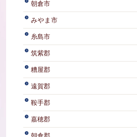
朝倉市
みやま市
糸島市
筑紫郡
糟屋郡
遠賀郡
鞍手郡
嘉穂郡
朝倉郡