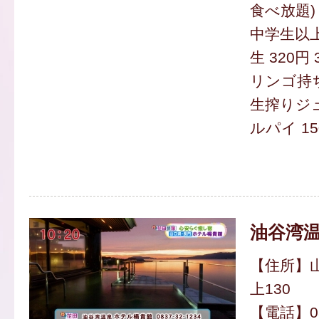
食べ放題)
中学生以上
生 320円
リンゴ持ち帰
生搾りジュ
ルパイ 15
油谷湾温
【住所】
上130
【電話】083