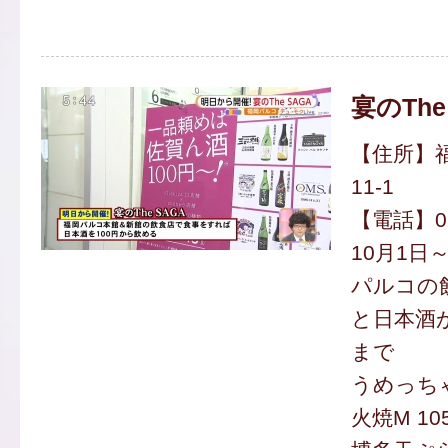
宴のThe
【住所】福
11-1
【電話】092
10月1日
パルコの
と日本酒が
まで
うめっち
火焼M 10