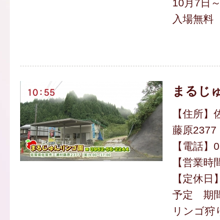
10月7日
入場無料
まるじ
【住所】
藤原2377
【電話】095
【営業時間】
【定休日
予定 期
リンゴ狩