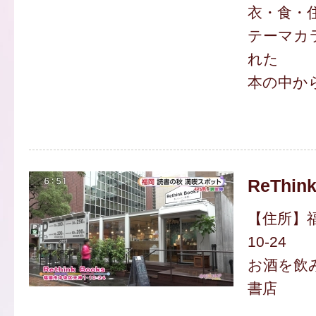
衣・食・
テーマカ
れた
本の中か
ReThin
【住所】福
10-24
お酒を飲
書店