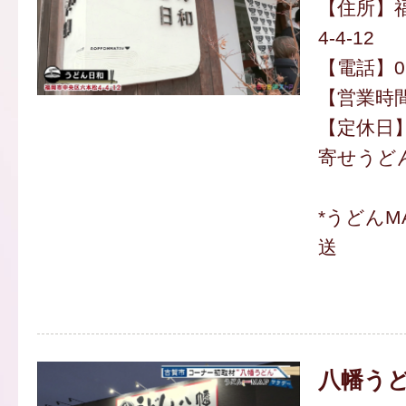
【住所】
4-4-12
【電話】092
【営業時間】
【定休日
寄せうどん
*うどんM
送
八幡う