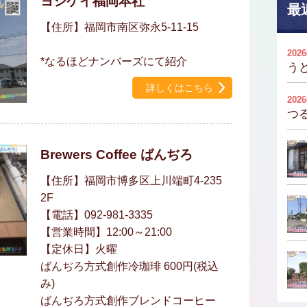
ヨシケイ福岡本社
最
【住所】福岡市南区弥永5-11-15
202
*なるほどナンバーズにて紹介
う
詳しくはこちら
202
つ
Brewers Coffee ばんぢろ
【住所】福岡市博多区上川端町4-235
2F
【電話】092-981-3335
【営業時間】12:00～21:00
【定休日】火曜
ばんぢろ方式創作冷珈琲 600円(税込
み)
ばんぢろ方式創作ブレンドコーヒー