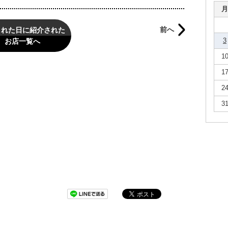
月
前へ
された日に紹介された
3
お店一覧へ
1
1
2
3