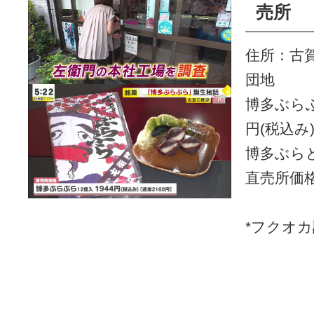
売所
住所：古賀
団地
博多ぶらぶ
円(税込み
博多ぶらど
直売所価
*フクオ
Googleマップでルー