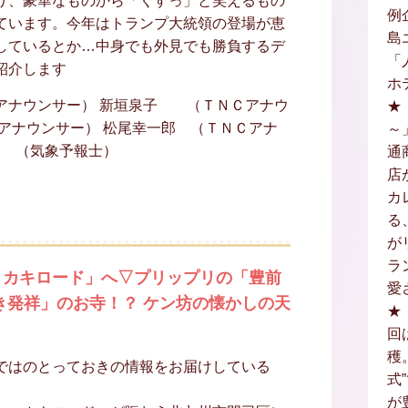
り、豪華なものから「くすっ」と笑えるもの
例
ています。今年はトランプ大統領の登場が恵
島
しているとか…中身でも外見でも勝負するデ
「
紹介します
ホ
アナウンサー） 新垣泉子 （ＴＮＣアナウ
★
アナウンサー） 松尾幸一郎 （ＴＮＣアナ
～
保 （気象予報士）
通
店
カ
る
が
ラ
・カキロード」へ▽プリップリの「豊前
愛
き発祥」のお寺！？ ケン坊の懐かしの天
★
回
穫
ではのとっておきの情報をお届けしている
式
が