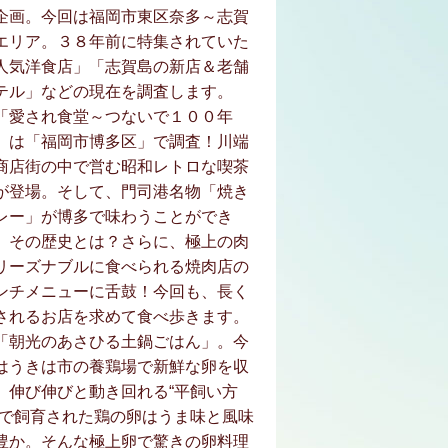
企画。今回は福岡市東区奈多～志賀
エリア。３８年前に特集されていた
人気洋食店」「志賀島の新店＆老舗
テル」などの現在を調査します。
「愛され食堂～つないで１００年
」は「福岡市博多区」で調査！川端
商店街の中で営む昭和レトロな喫茶
が登場。そして、門司港名物「焼き
レー」が博多で味わうことができ
、その歴史とは？さらに、極上の肉
リーズナブルに食べられる焼肉店の
ンチメニューに舌鼓！今回も、長く
されるお店を求めて食べ歩きます。
「朝光のあさひる土鍋ごはん」。今
はうきは市の養鶏場で新鮮な卵を収
。伸び伸びと動き回れる“平飼い方
”で飼育された鶏の卵はうま味と風味
豊か。そんな極上卵で驚きの卵料理