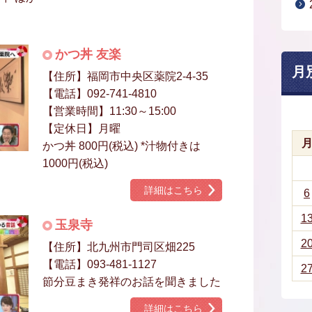
かつ丼 友楽
月
【住所】福岡市中央区薬院2-4-35
【電話】092-741-4810
【営業時間】11:30～15:00
【定休日】月曜
かつ丼 800円(税込) *汁物付きは
1000円(税込)
詳細はこちら
6
1
玉泉寺
2
【住所】北九州市門司区畑225
【電話】093-481-1127
2
節分豆まき発祥のお話を聞きました
詳細はこちら