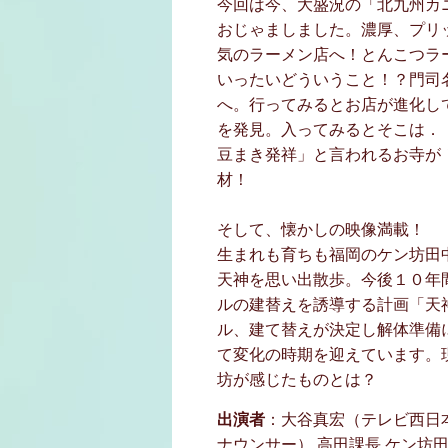
今回は今、大盛況の「北九州カ
おじゃましました。濃厚、プリ
気のラーメン店へ！とんこつラ
いったいどういうこと！？門司
へ。行ってみるとお店が進化し
を発見。入ってみるとそこは．
豆まき発祥」と言われるお寺が
材！
そして、懐かしの映像満載！
生まれも育ちも福岡のケン坊田
天神を思い出散歩。今後１０年
ルの建替えを誘導する計画「天
ル、建て替えが決定し解体準備
て変化の時期を迎えています。
坊が感じたものとは？
出演者
：大谷真宏（テレビ西日
ナウンサー） 高田課長 ケン坊田