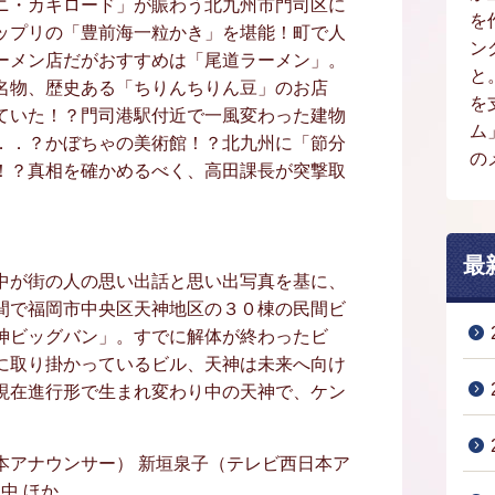
ニ・カキロード」が賑わう北九州市門司区に
を
ップリの「豊前海一粒かき」を堪能！町で人
ン
ーメン店だがおすすめは「尾道ラーメン」。
と
名物、歴史ある「ちりんちりん豆」のお店
を
ていた！？門司港駅付近で一風変わった建物
ム
．．？かぼちゃの美術館！？北九州に「節分
の
！？真相を確かめるべく、高田課長が突撃取
最
中が街の人の思い出話と思い出写真を基に、
間で福岡市中央区天神地区の３０棟の民間ビ
神ビッグバン」。すでに解体が終わったビ
に取り掛かっているビル、天神は未来へ向け
現在進行形で生まれ変わり中の天神で、ケン
本アナウンサー） 新垣泉子（テレビ西日本ア
中 ほか