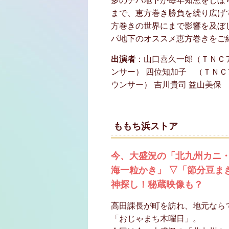
多のデパ地下が毎年知恵をしぼ
まで、恵方巻き勝負を繰り広げ
方巻きの世界にまで影響を及ぼ
パ地下のオススメ恵方巻きをご
出演者
：山口喜久一郎（ＴＮＣ
ンサー） 四位知加子 （ＴＮＣ
ウンサー） 吉川貴司 益山美
ももち浜ストア
今、大盛況の「北九州カニ
海一粒かき」 ▽「節分豆ま
神探し！秘蔵映像も？
高田課長が町を訪れ、地元なら
「おじゃまち木曜日」。