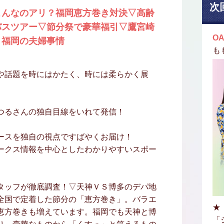
次
こんなのアリ？福岡恵方巻き対決▽高齢
バスツアー▽節分祭で豪華福引▽鷹宮崎
OA
！福岡の夫婦事情
も
や話題を時にはかたく、時には柔らかく展
つるさんの独自目線をいれて発信！
ースを独自の視点ですばやくお届け！
ークス情報を中心としたわかりやすいスポー
タッフが徹底調査！▽天神ＶＳ博多のデパ地
全国で定着した節分の「恵方巻き」。バラエ
★
恵方巻きも増えています。福岡でも天神と博
「