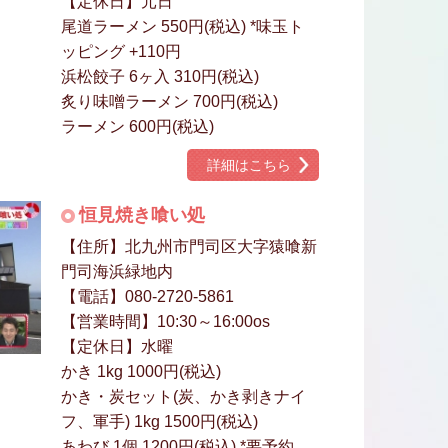
【定休日】元日
尾道ラーメン 550円(税込) *味玉ト
ッピング +110円
浜松餃子 6ヶ入 310円(税込)
炙り味噌ラーメン 700円(税込)
ラーメン 600円(税込)
詳細はこちら
恒見焼き喰い処
【住所】北九州市門司区大字猿喰新
門司海浜緑地内
【電話】080-2720-5861
【営業時間】10:30～16:00os
【定休日】水曜
かき 1kg 1000円(税込)
かき・炭セット(炭、かき剥きナイ
フ、軍手) 1kg 1500円(税込)
あわび 1個 1200円(税込) *要予約