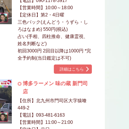
【電話】090-1178-3917
【営業時間】10:00～18:00
【定休日】第2・4日曜
三色パック(えんどう・うずら・し
ろはなまめ) 550円(税込)
占い(手相、四柱推命、健康霊視、
姓名判断など)
初回3000円 2回目以降は1000円 *完
全予約制(当日鑑定は不可)
詳細はこちら
博多ラーメン 味の蔵 新門司
店
【住所】北九州市門司区大字猿喰
449-2
【電話】093-481-6163
【営業時間】11:00～21:00