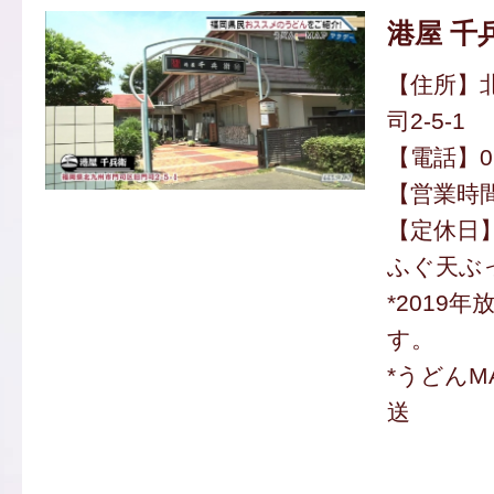
港屋 千
【住所】
司2-5-1
【電話】093
【営業時間】
【定休日
ふぐ天ぶっ
*2019
す。
*うどんM
送