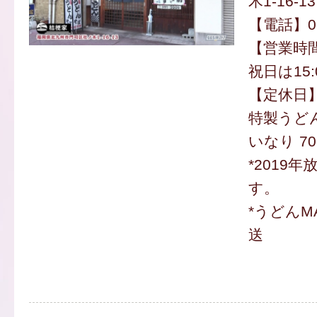
木1-16-13
【電話】093
【営業時間】
祝日は15:
【定休日
特製うどん
いなり 70
*2019
す。
*うどんM
送