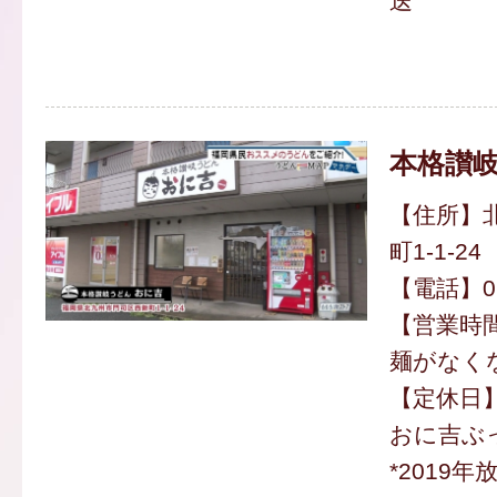
送
本格讃岐
【住所】
町1-1-24
【電話】093
【営業時間】
麺がなく
【定休日
おに吉ぶっ
*2019