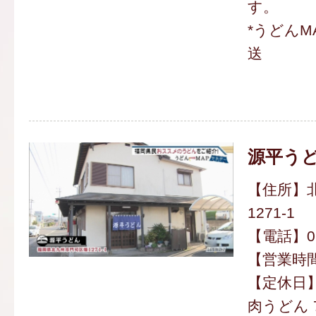
す。
*うどんM
送
源平う
【住所】
1271-1
【電話】093
【営業時間】
【定休日
肉うどん 7