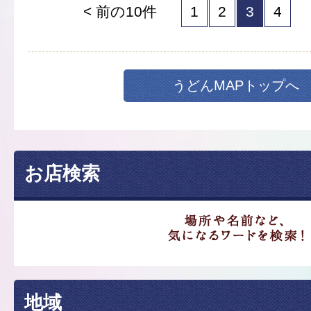
< 前の10件
1
2
3
4
うどんMAPトップへ
お店検索
地域