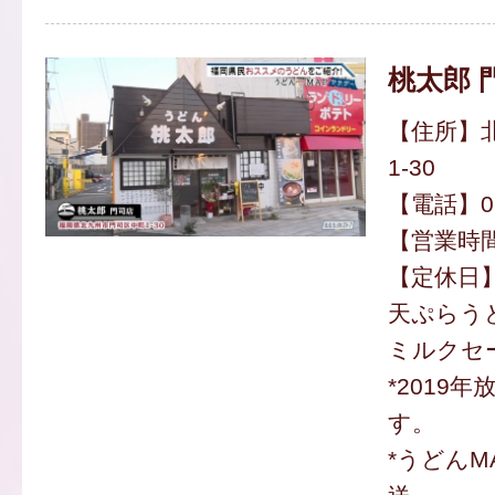
桃太郎 
【住所】
1-30
【電話】093
【営業時間】
【定休日
天ぷらうど
ミルクセー
*2019
す。
*うどんM