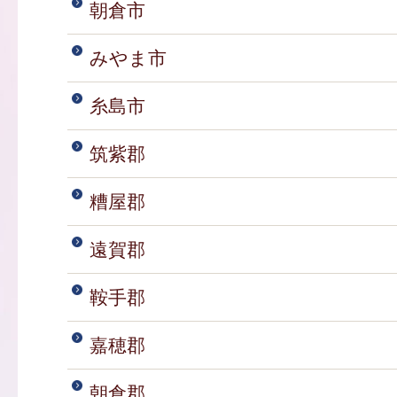
朝倉市
みやま市
糸島市
筑紫郡
糟屋郡
遠賀郡
鞍手郡
嘉穂郡
朝倉郡