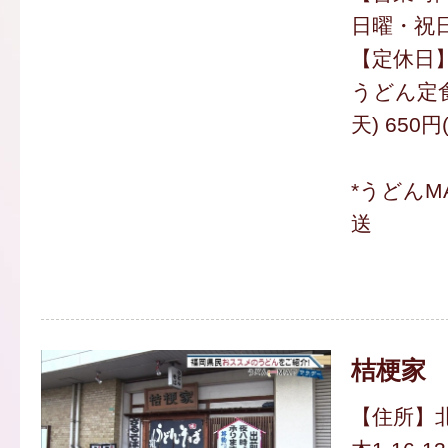
日曜・祝日
【定休日
うどん定
天) 650円
*うどんM
送
桔梗家
【住所】