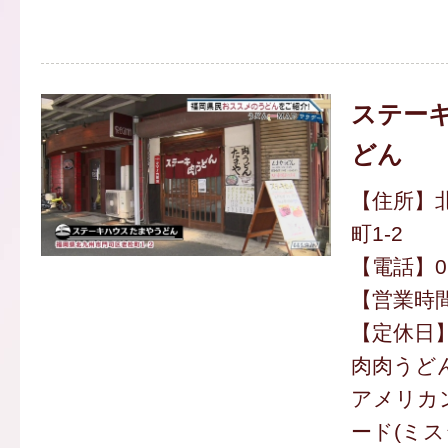
ステー
どん
【住所】
町1-2
【電話】093
【営業時間】
【定休日
肉肉うどん
アメリカ
ード(ミスジ