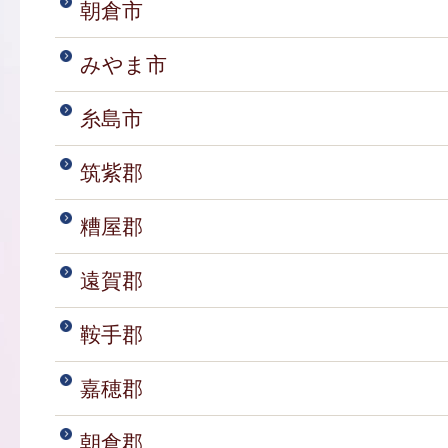
朝倉市
みやま市
糸島市
筑紫郡
糟屋郡
遠賀郡
鞍手郡
嘉穂郡
朝倉郡