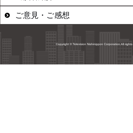
ご意見・ご感想
Copyright © Television Nishinippon Corporation.All rights