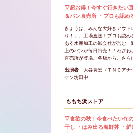
▽超お得！今すぐ行きたい直
＆パン直売所 ・プロも認め
きょうは、みんな大好きアウト
り！」。工場直送！プロも認め
ある水産加工の卸会社が営む「
上のパンが毎日特売！！わざわ
直売所が登場。各店から、さら
出演者
：大谷真宏（ＴＮＣアナ
ケン坊田中
ももち浜ストア
▽食欲の秋！今食べたい旬の
干し ・はみ出る海鮮丼 ・