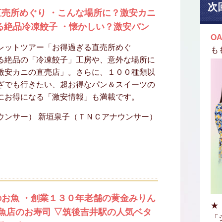
次
売所めぐり ・こんな場所に？激安カニ
る絶品冷凍餃子 ・懐かしい？激安パン
OA
レットツアー「お得過ぎる直売所めぐ
も
る絶品の「冷凍餃子」工房や、意外な場所に
激安カニの直売店」。さらに、１００種類以
ざでも行きたい、超お得なパン＆スイーツの
にお得になる「激安情報」も満載です。
ウンサー） 新垣泉子（ＴＮＣアナウンサー）
お魚 ・創業１３０年老舗の黄金みりん
★
鮮魚店のお寿司 ▽筑後吉井駅の人気ベタ
「