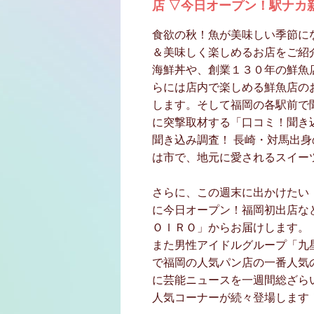
店 ▽今日オープン！駅ナカ
食欲の秋！魚が美味しい季節に
＆美味しく楽しめるお店をご紹
海鮮丼や、創業１３０年の鮮魚
らには店内で楽しめる鮮魚店の
します。そして福岡の各駅前で
に突撃取材する「口コミ！聞き
聞き込み調査！ 長崎・対馬出
は市で、地元に愛されるスイー
さらに、この週末に出かけたい
に今日オープン！福岡初出店な
ＯＩＲＯ」からお届けします。
また男性アイドルグループ「九
で福岡の人気パン店の一番人気
に芸能ニュースを一週間総ざら
人気コーナーが続々登場します