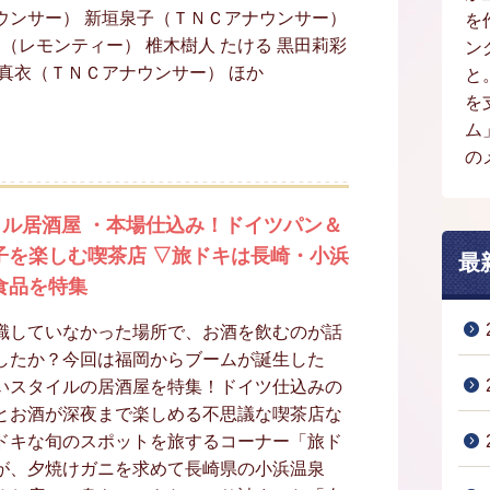
ウンサー） 新垣泉子（ＴＮＣアナウンサー）
を
（レモンティー） 椎木樹人 たける 黒田莉彩
ン
真衣（ＴＮＣアナウンサー） ほか
と
を
ム
の
イル居酒屋 ・本場仕込み！ドイツパン＆
子を楽しむ喫茶店 ▽旅ドキは長崎・小浜
最
食品を特集
識していなかった場所で、お酒を飲むのが話
したか？今回は福岡からブームが誕生した
いスタイルの居酒屋を特集！ドイツ仕込みの
とお酒が深夜まで楽しめる不思議な喫茶店な
ドキな旬のスポットを旅するコーナー「旅ド
が、夕焼けガニを求めて長崎県の小浜温泉