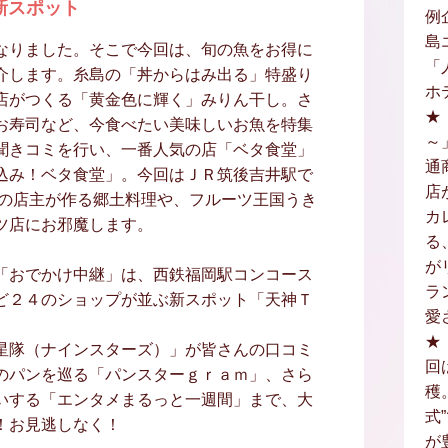
新スポット
例
島
なりました。そこで今回は、旬の魚をお得に
「
介します。糸島の「丼からはみ出る」特盛り
ホ
店がつくる「黄金色に輝く」みりん干し。さ
★
お寿司など、今食べたい美味しいお魚を特集
～
聞きコミを行い、一番人気の店「ベタ食堂」
通
込み！ベタ食堂」。今回はＪＲ筑後吉井駅で
店
身の店主が作る郷土料理や、フルーツ王国うき
カ
ツ店にお邪魔します。
る
が
「おでかけ中継」は、西鉄福岡駅コンコース
ラ
ど２４のショップが並ぶ新スポット「天神Ｔ
愛
★
星隊（ナインスターズ）」が皆さんの口コミ
回
のパンを巡る「パンスターｇｒａｍ」、さら
穫
いする「エンタメまるっと一週間」まで、大
式
！お見逃しなく！
が