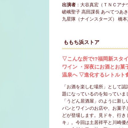
出演者
：大谷真宏（ＴＮＣアナ
嵯峨聖子 高田課長 あべてつあき
九星隊（ナインスターズ） 橋本
ももち浜ストア
▽こんな所で!?福岡新スタ
ワイン ・深夜にお酒とお菓
温泉へ ▽進化するレトルト
「お酒を楽しむ場所」として認
題になっているのを知っていま
「うどん居酒屋」のように新し
パンとワインのお店や、お菓子
どが登場します。見ドキ、行き
キ」。今回は土居祥平と川崎優