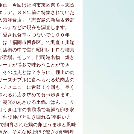
企画。今回は福岡市東区奈多～志賀
エリア。３８年前に特集されていた
人気洋食店」「志賀島の新店＆老舗
テル」などの現在を調査します。
「愛され食堂～つないで１００年
」は「福岡市博多区」で調査！川端
商店街の中で営む昭和レトロな喫茶
が登場。そして、門司港名物「焼き
レー」が博多で味わうことができ
、その歴史とは？さらに、極上の肉
リーズナブルに食べられる焼肉店の
ンチメニューに舌鼓！今回も、長く
されるお店を求めて食べ歩きます。
「朝光のあさひる土鍋ごはん」。今
はうきは市の養鶏場で新鮮な卵を収
。伸び伸びと動き回れる“平飼い方
”で飼育された鶏の卵はうま味と風味
豊か。そんな極上卵で驚きの卵料理