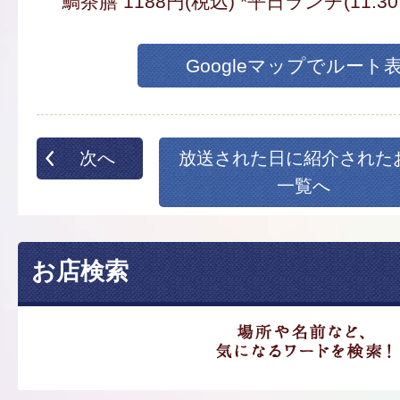
鯛茶膳 1188円(税込) *平日ランチ(11:30
Googleマップでルート
次へ
放送された日に紹介された
一覧へ
お店検索