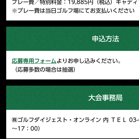
プレー費／特別料金：19,885円（税込）キャデ
※プレー費は当日ゴルフ場にてお支払いください
申込方法
応募専用フォーム
よりお申し込みください。
（応募多数の場合は抽選）
大会事務局
㈱ゴルフダイジェスト・オンライン 内 ＴＥＬ 03-66
～17：00）