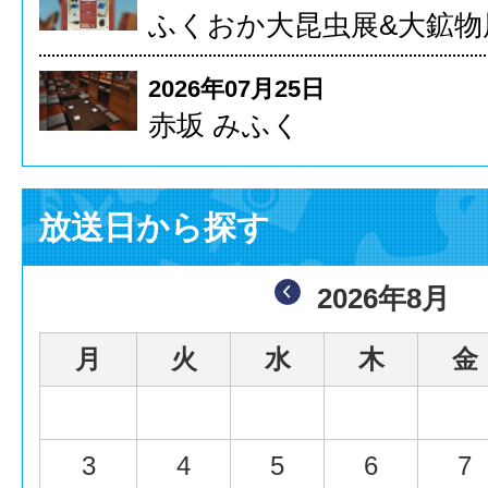
ふくおか大昆虫展&大鉱物
2026年07月25日
赤坂 みふく
放送日から探す
2026年8月
月
火
水
木
金
3
4
5
6
7