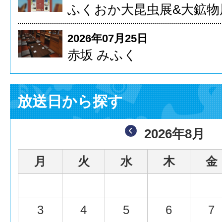
ふくおか大昆虫展&大鉱物
2026年07月25日
赤坂 みふく
放送日から探す
2026年8月
月
火
水
木
金
3
4
5
6
7