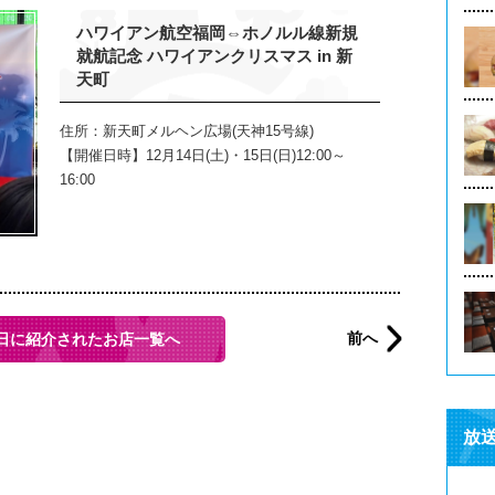
ハワイアン航空福岡⇔ホノルル線新規
就航記念 ハワイアンクリスマス in 新
天町
住所：新天町メルヘン広場(天神15号線)
【開催日時】12月14日(土)・15日(日)12:00～
16:00
前へ
日に紹介されたお店一覧へ
放