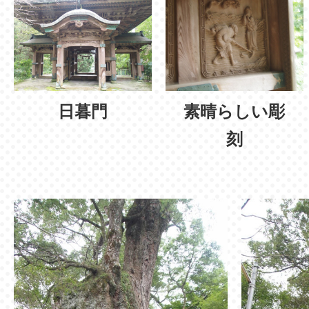
日暮門
素晴らしい彫
刻