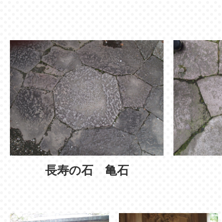
長寿の石 亀石