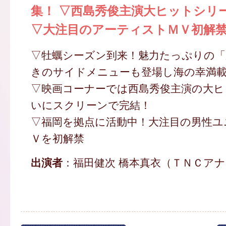
集！ ▽西島秀俊主演大ヒットシリ
▽大注目のアーティストＭＶ初解
▽牡蠣シーズン到来！魅力たっぷりの「
きのサイドメニューも登場し海の幸満
▽映画コーナーでは西島秀俊主演の大
いにスクリーンで完結！
▽福岡を拠点に活動中！大注目の男性ユ
Ｖを初解禁
出演者
：福田健次 橋本真衣（ＴＮＣア