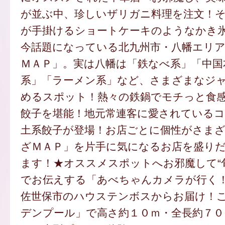
が並ぶ中、珍しいザリガニ料理を注文！
が手掛けるショートケーキのようなかき
今話題になっている北九州市・八幡エリ
ＭＡＰ」。実は八幡は「鉄なべ系」「中国
系」「ラーメン系」など、さまざまなジ
めるスポット！熱々の鉄鍋でモチっと食
餃子を堪能！地元常連客に愛されているコ
土系餃子が登場！お店ごとに個性がさま
ざＭＡＰ」を片手に気になるお店を盛り
ます！★オススメスポットへお邪魔して“
でお伝えする「あべちゃんカメラが行く
佐世保市のハウステンボスからお届け！
デンプール」で高さ約１０ｍ・全長約７