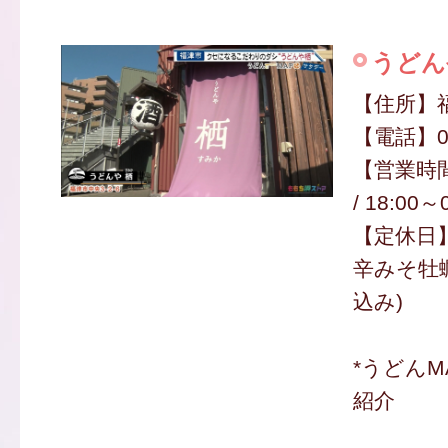
うどん
【住所】福
【電話】09
【営業時間】
/ 18:00～
【定休日
辛みそ牡蠣
込み)
*うどん
紹介