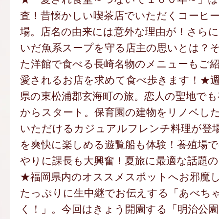
査！昔懐かしい喫茶店でいただくコーヒ
場。店名の由来には意外な理由が！さらに
いだ魚系スープを守る店主の思いとは？
た洋館で食べる長崎名物のメニューもご
愛されるお店を求めて食べ歩きます！★
県の東松浦郡玄海町の旅。恋人の聖地でも
からスタート。保育園の建物をリノベし
いただけるカジュアルフレンチ料理が登
を爽快に楽しめる遊覧船も体験！養殖場
やりに課長も大興奮！夏旅に最適な話題
★福岡県内のオススメスポットへお邪魔し
たっぷりに生中継でお伝えする「あべち
く！」。今回はきょう開園する「明治公園