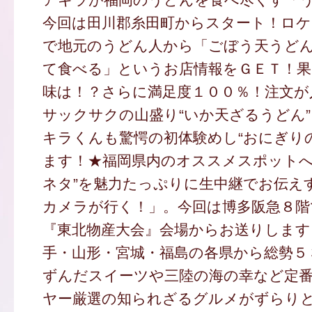
今回は田川郡糸田町からスタート！ロケ
で地元のうどん人から「ごぼう天うど
て食べる」というお店情報をＧＥＴ！
味は！？さらに満足度１００％！注文が
サックサクの山盛り“いか天ざるうどん
キラくんも驚愕の初体験めし“おにぎり
ます！★福岡県内のオススメスポットへ
ネタ”を魅力たっぷりに生中継でお伝え
カメラが行く！」。今回は博多阪急８階
『東北物産大会』会場からお送りします
手・山形・宮城・福島の各県から総勢５
ずんだスイーツや三陸の海の幸など定
ヤー厳選の知られざるグルメがずらり