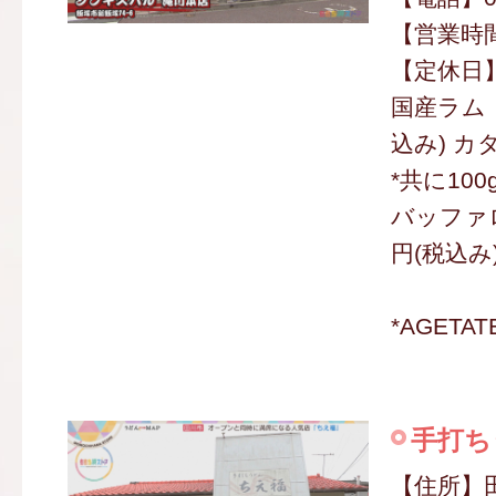
【営業時間】
【定休日
国産ラム・
込み) カタ
*共に10
バッファロ
円(税込み
*AGETA
手打ち
【住所】田