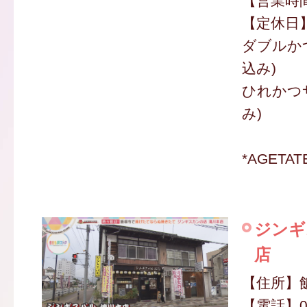
【営業時間】
【定休日
ダブルかつ
込み)
ひれかつサ
み)
*AGETA
ジンギ
店
【住所】飯
【電話】09