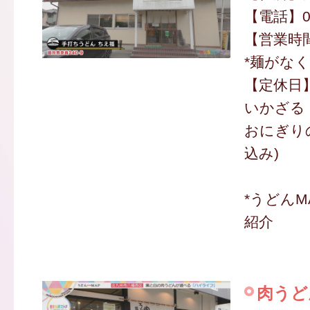
【電話】09
【営業時間】
*麺がな
【定休日
いかざる 
おにぎりの
込み)
*うどんM
紹介
肉うど