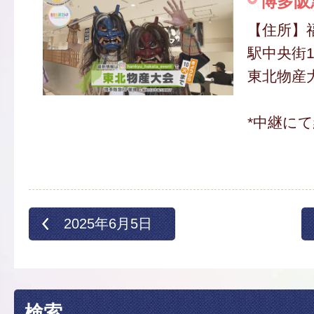
博多阪
【住所】
駅中央街1
東北物産大
*中継に
2025年6月5日
検索