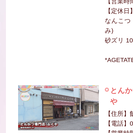
【営業時間】
【定休日
なんこつ 1
み)
砂ズリ 10
*AGETA
とんか
や
【住所】飯
【電話】080