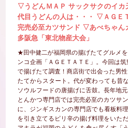
▽うどんＭＡＰ サックサクのイカ
代目うどんの人は・・・ ▽ＡＧＥ
完売必至カツサンド ▽あべちゃん
多阪急「東北物産大会」
★田中健二が福岡県の揚げたてグルメ
ンコ企画「ＡＧＥＴＡＴＥ」。今回は筑
で揚げたて調査！商店街で出会った男性
たてからスタート。代が変わっても昔
ソウルフードの唐揚げに舌鼓。長年地
とんかつ専門店では完売必至のカツサ
に、ジンギスカンの専門店でも看板料
を引き立てるピリ辛の揚げ料理をいた
アキラが福岡のうどんを食べ尽くす「