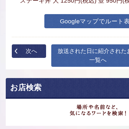
ステーキ丼 大 1250円(税込) 並 950円(
Googleマップでルート
次へ
放送された日に紹介された
一覧へ
お店検索