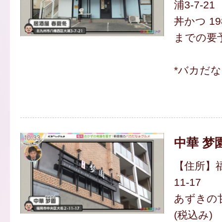
浦3-7-21
丼かつ 19
までの要
*バカだ
中華 梦
【住所】福
11-17
あずきの甘
(税込み)