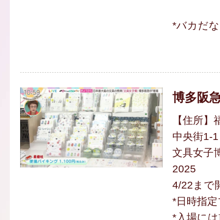
*バカだ
博多阪
【住所】
中央街1-1
文具女子博p
2025
4/22まで
*日時指
*入場に