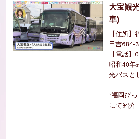
大宝観光
車)
【住所】
日吉684-3
【電話】094
昭和40
光バスと
*福岡び
にて紹介