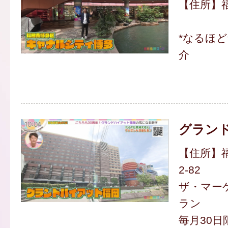
【住所】福
*なるほ
介
グラン
【住所】福
2-82
ザ・マー
ラン
毎月30日