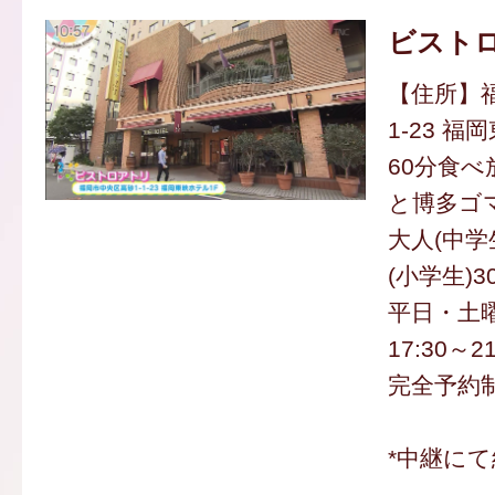
ビスト
【住所】福
1-23 
60分食
と博多ゴ
大人(中学
(小学生)3
平日・土
17:30～2
完全予約制
*中継にて