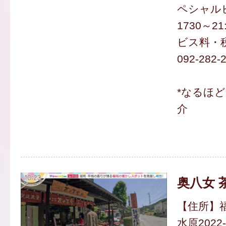
ペシャル
1730～21
ビス料・
092-282-
*なるほ
介
奥八女 
【住所】
水原2022-