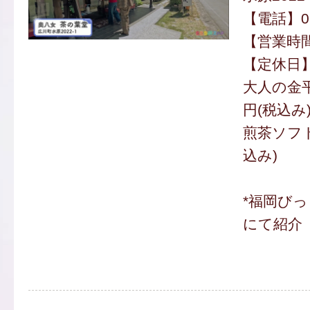
【電話】094
【営業時間】
【定休日
大人の金平
円(税込み
煎茶ソフト
込み)
*福岡び
にて紹介