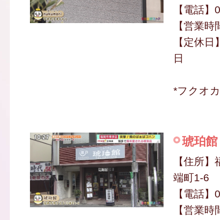
【電話】050
【営業時間】
【定休日
日
*フクオ
琥珀館
【住所】
端町1-6
【電話】09
【営業時間】