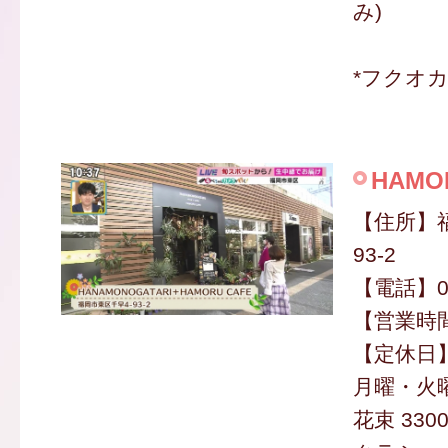
み)
*フクオ
HAMO
【住所】
93-2
【電話】09
【営業時間】
【定休日
月曜・火
花束 330