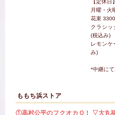
【定休日
月曜・火
花束 330
クラシック
(税込み)
レモンケー
み)
*中継に
ももち浜ストア
①高村公平のフクオカＱ！ ▽大丸