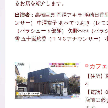
るお店を紹介します。
出演者
：高橋巨典 岡澤アキラ 浜崎日香
ンサー） 中澤裕子 あべてつあき（レモ
（パラシュート部隊） 矢野ぺぺ（パラシ
雪 五十嵐悠香（ＴＮＣアナウンサー） 
カフェ
【住所】直
4
【電話】094
店前に必
ます。