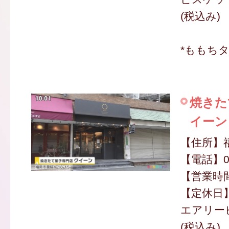
(税込み)
*ももち
焼きた
イーン
【住所】福
【電話】09
【営業時間】
【定休日
エアリービ
(税込み)