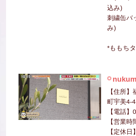
込み)
刺繍缶バッ
み)
*ももち
nuku
【住所】
町宇美4-4
【電話】050
【営業時間】
【定休日