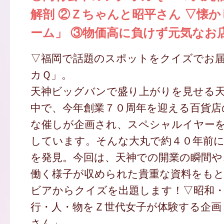
解剖 ②Ｚちゃんと昭平さん ▽懐
ーム」 ③物価高に負けず元気なお
▽福岡で話題のスポットをクイズでお
カＱ」。
天神ビッグバンで盛り上がりを見せる
中で、今年創業７０周年を迎える百貨店
な催しが企画され、スペシャルイヤー
しています。そんな大丸で約４０年前
を発見。今回は、天神での開業の瞬間や
働く様子が収められた貴重な資料をも
ビアからクイズを出題します！▽昭和
行・人・物をＺ世代女子が体験する企画
さん」。