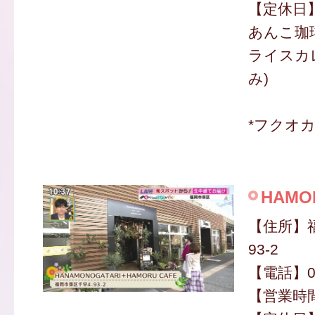
【定休日
あんこ珈琲
ライスカレ
み)
*フクオ
HAMO
【住所】
93-2
【電話】09
【営業時間】