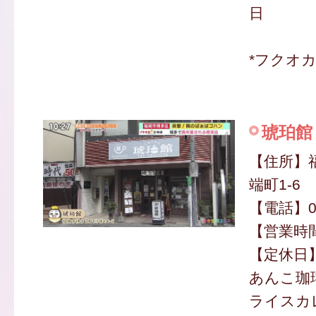
日
*フクオ
琥珀館
【住所】
端町1-6
【電話】09
【営業時間】
【定休日
あんこ珈琲
ライスカレ