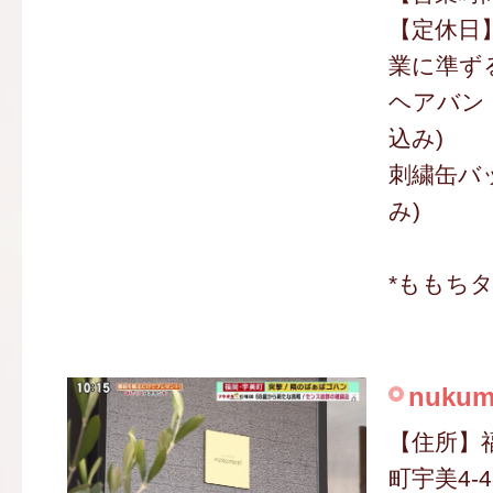
【定休日
業に準ず
ヘアバンド
込み)
刺繍缶バッ
み)
*ももち
nuku
【住所】
町宇美4-4