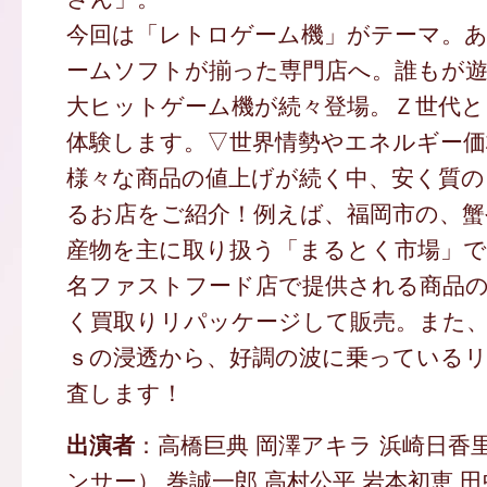
今回は「レトロゲーム機」がテーマ。
ームソフトが揃った専門店へ。誰もが
大ヒットゲーム機が続々登場。Ｚ世代
体験します。▽世界情勢やエネルギー価
様々な商品の値上げが続く中、安く質の
るお店をご紹介！例えば、福岡市の、蟹
産物を主に取り扱う「まるとく市場」で
名ファストフード店で提供される商品の
く買取りリパッケージして販売。また、
ｓの浸透から、好調の波に乗っている
査します！
出演者
：高橋巨典 岡澤アキラ 浜崎日香
ンサー） 巻誠一郎 高村公平 岩本初恵 