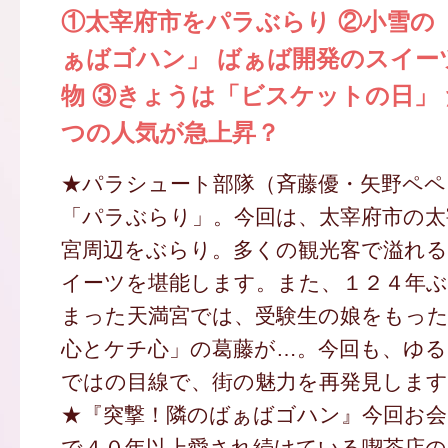
①太宰府市をパラぶらり ②小雪の
ぁばゴハン」 ばぁば開発のスイー
物 ③きょうは「ビスケットの日」
つの人気が急上昇？
★パラシュート部隊（斉藤優・矢野ペペ
「パラぶらり」。今回は、太宰府市の太
宮周辺をぶらり。多くの観光客で溢れる
イーツを堪能します。また、１２４年ぶ
まった天満宮では、受験生の娘をもっ
心とケチ心」の葛藤が…。今回も、ゆ
ではの目線で、街の魅力を再発見しま
★『突撃！隣のばぁばゴハン』今回お
で４０年以上愛され続けている喫茶店の