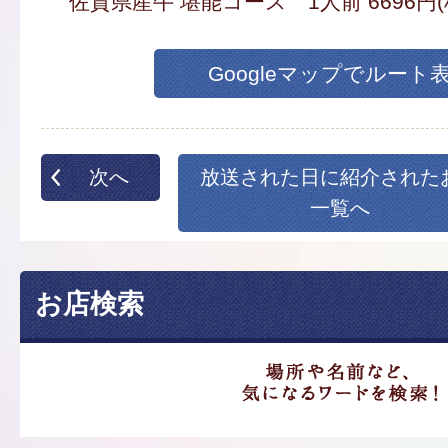
佐賀県産牛 堪能コース 1人前 6696円
Googleマップでルート
次へ
放送された日に紹介された
一覧へ
お店検索