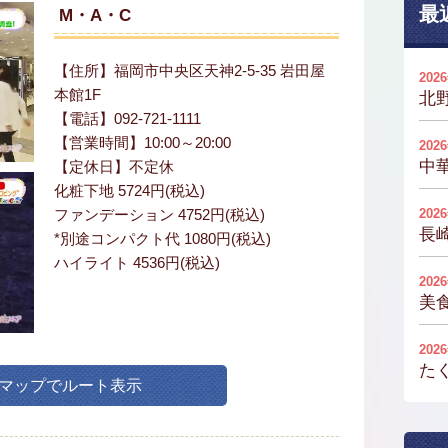
最
M・A・C
【住所】福岡市中央区天神2-5-35 岩田屋
202
本館1F
北
【電話】092-721-1111
【営業時間】10:00～20:00
202
中
【定休日】不定休
化粧下地 5724円(税込)
ファンデーション 4752円(税込)
202
長
*別途コンパクト代 1080円(税込)
ハイライト 4536円(税込)
202
美
202
た
leマップでルート表示