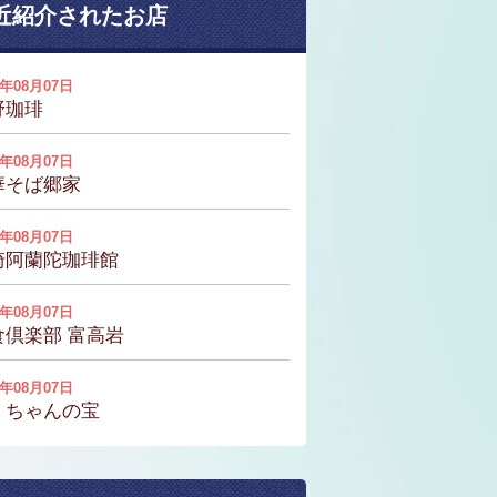
近紹介されたお店
6年08月07日
野珈琲
6年08月07日
華そば郷家
6年08月07日
崎阿蘭陀珈琲館
6年08月07日
食倶楽部 富高岩
6年08月07日
くちゃんの宝