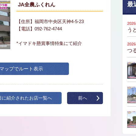
最
JA全農ふくれん
【住所】福岡市中央区天神4-5-23
202
【電話】092-762-4744
う
*イマドキ懸賞事情特集にて紹介
202
つ
leマップでルート表示
日に紹介されたお店一覧へ
前へ