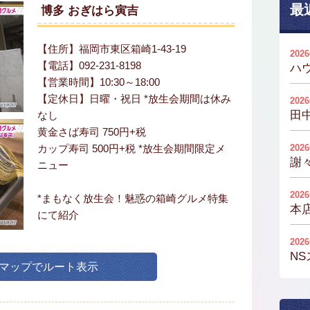
最
博多 おぎはら寅吉
【住所】福岡市東区箱崎1-43-19
202
【電話】092-231-8198
ハ
【営業時間】10:30～18:00
【定休日】日曜・祝日 *放生会期間は休み
202
田
なし
黄金さば寿司 750円+税
カップ寿司 500円+税 *放生会期間限定メ
202
謝
ニュー
202
*まもなく放生会！魅惑の箱崎グルメ特集
本
にて紹介
202
N
leマップでルート表示