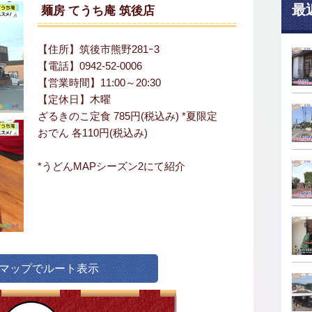
最
麺房 てうち庵 筑後店
【住所】筑後市熊野281ｰ3
【電話】0942-52-0006
【営業時間】11:00～20:30
【定休日】木曜
ざるきのこ定食 785円(税込み) *夏限定
おでん 各110円(税込み)
*うどんMAPシーズン2にて紹介
leマップでルート表示