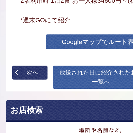
2名利用時 1泊2食 お一人様34600円～(
*週末GOにて紹介
Googleマップでルート
次へ
放送された日に紹介された
一覧へ
お店検索