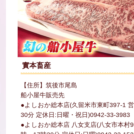
實本畜産
【住所】筑後市尾島
船小屋牛販売先
●よしおか総本店(久留米市東町397-1 営
30分 定休日:日曜・祝日)0942-33-3983
●よしおか総本店 八女支店(八女市本村938