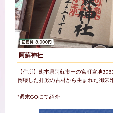
阿蘇神社
【住所】熊本県阿蘇市一の宮町宮地3083
倒壊した拝殿の古材から生まれた御朱印帳 
*週末GOにて紹介