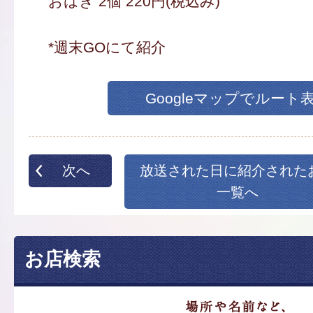
おはぎ 2個 220円(税込み)
*週末GOにて紹介
Googleマップでルート
次へ
放送された日に紹介された
一覧へ
お店検索