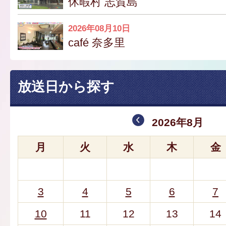
休暇村 志賀島
2026年08月10日
café 奈多里
放送日から探す
2026年8月
月
火
水
木
金
3
4
5
6
7
10
11
12
13
14