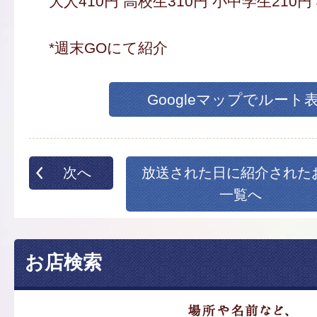
大人410円 高校生310円 小中学生210円
*週末GOにて紹介
Googleマップでルート
次へ
放送された日に紹介された
一覧へ
お店検索