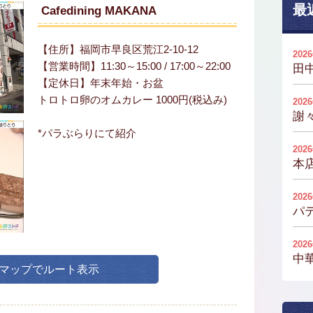
最
Cafedining MAKANA
【住所】福岡市早良区荒江2-10-12
202
【営業時間】11:30～15:00 / 17:00～22:00
田
【定休日】年末年始・お盆
トロトロ卵のオムカレー 1000円(税込み)
202
謝
*パラぶらりにて紹介
202
本
202
パ
202
中
leマップでルート表示