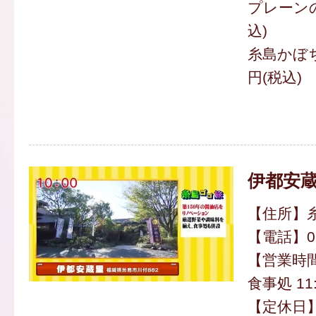
プレーンの
込)
糸島かぼち
円(税込)
伊都安蔵
【住所】糸
【電話】092
【営業時間
食事処 11:
【定休日