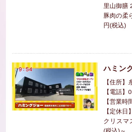
里山御膳 2
豚肉の柔ら
円(税込)
ハミン
【住所】糸
【電話】092
【営業時間】
【定休日
クリスマス
(税込)～