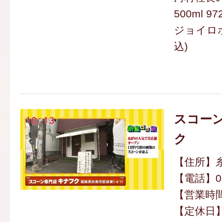
500ml 9
ジョイロボ
込)
スコーン
ク
【住所】糸
【電話】092
【営業時間】
【定休日