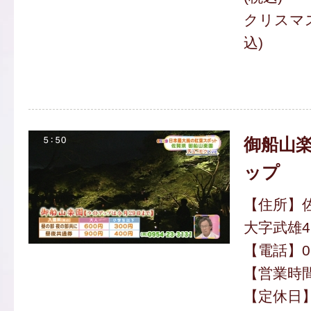
クリスマス
込)
御船山楽
ップ
【住所】
大字武雄4
【電話】095
【営業時間】
【定休日