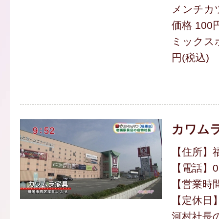
メンチカツ 
価格 100
ミックスホル
円(税込)
カワム
【住所】福
【電話】092
【営業時間】
【定休日
河村社長