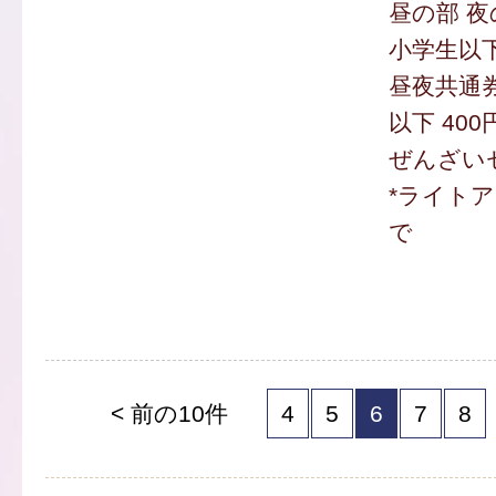
昼の部 夜
小学生以下
昼夜共通券
以下 400
ぜんざいセ
*ライトア
で
< 前の10件
4
5
6
7
8