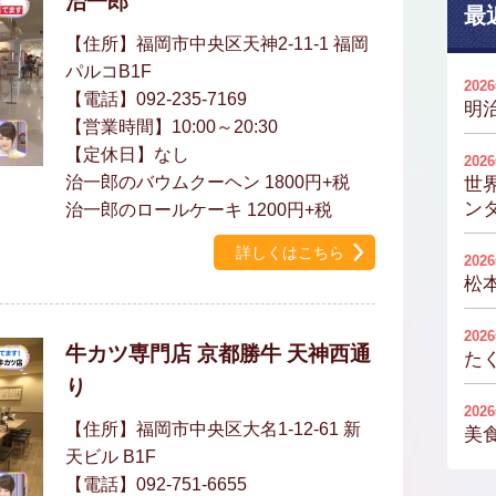
治一郎
最
【住所】福岡市中央区天神2-11-1 福岡
パルコB1F
202
【電話】092-235-7169
明
【営業時間】10:00～20:30
【定休日】なし
202
治一郎のバウムクーヘン 1800円+税
世
ンタ
治一郎のロールケーキ 1200円+税
詳しくはこちら
202
松
202
牛カツ専門店 京都勝牛 天神西通
た
り
202
【住所】福岡市中央区大名1-12-61 新
美
天ビル B1F
【電話】092-751-6655