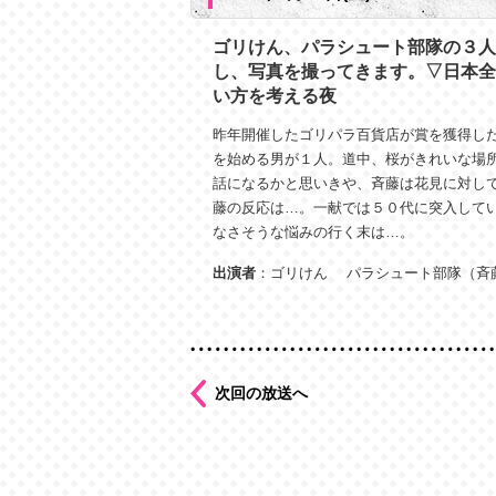
ゴリけん、パラシュート部隊の３人
し、写真を撮ってきます。▽日本全
い方を考える夜
昨年開催したゴリパラ百貨店が賞を獲得し
を始める男が１人。道中、桜がきれいな場
話になるかと思いきや、斉藤は花見に対し
藤の反応は…。一献では５０代に突入して
なさそうな悩みの行く末は…。
出演者
：ゴリけん パラシュート部隊（斉
次回の放送へ