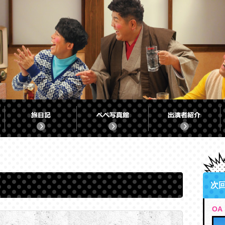
次
OA：