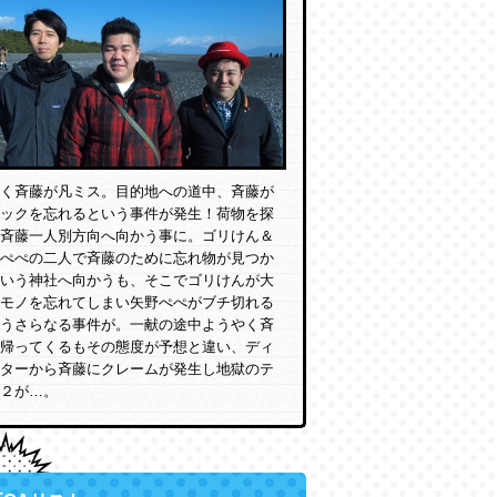
く斉藤が凡ミス。目的地への道中、斉藤が
ックを忘れるという事件が発生！荷物を探
斉藤一人別方向へ向かう事に。ゴリけん＆
ぺぺの二人で斉藤のために忘れ物が見つか
いう神社へ向かうも、そこでゴリけんが大
モノを忘れてしまい矢野ぺぺがブチ切れる
うさらなる事件が。一献の途中ようやく斉
帰ってくるもその態度が予想と違い、ディ
ターから斉藤にクレームが発生し地獄のテ
２が…。