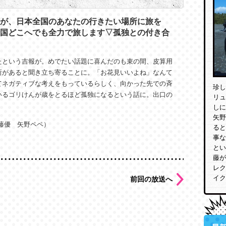
が、日本全国のあなたの行きたい場所に旅を
国どこへでも全力で旅します▽孤独との付き合
たという吉報が。めでたい話題に喜んだのも束の間、皮算用
所があると聞き立ち寄ることに。「お花見いいよね」なんて
てネガティブな考えをもっているらしく、向かった先での斉
珍し
いるゴリけんが歳をとるほど孤独になるという話に。出口の
リュ
しに
矢野
藤優 矢野ペペ）
ると
事な
とい
藤が
レク
イク
前回の放送へ