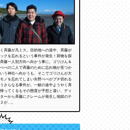
く斉藤が凡ミス。目的地への道中、斉藤が
ックを忘れるという事件が発生！荷物を探
斉藤一人別方向へ向かう事に。ゴリけん＆
ぺぺの二人で斉藤のために忘れ物が見つか
いう神社へ向かうも、そこでゴリけんが大
モノを忘れてしまい矢野ぺぺがブチ切れる
うさらなる事件が。一献の途中ようやく斉
帰ってくるもその態度が予想と違い、ディ
ターから斉藤にクレームが発生し地獄のテ
２が…。