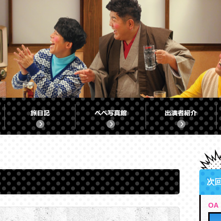
次
OA：