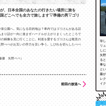
が、日本全国のあなたの行きたい場所に旅を
国どこへでも全力で旅します▽準備の男▽ゴリ
冷泉公園へ。気になる目的地は？車内ではゴリけんがある話
あまり話が一向に進まずハードルが上がりまくったところで
豪の銅像を見に行くことに。剣道を愛するゴリけんは敬意の
珍し
矢野ぺぺがお互いの学力を言い争う。しびれを切らしたぺぺ
リュ
しに
矢野
藤優 矢野ペペ）
ると
事な
とい
藤が
レク
イク
前回の放送へ