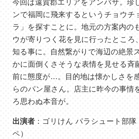
今回は遠賀郡エリアをアンバサ。珍
ンで福岡に飛来するというチョウチ
ラ」を探すことに。地元の方案内の
ウが寄りつく花を見に行ったところ
知る事に。自然繋がりで海辺の絶景
かに面倒くさそうな表情を見せる斉
前に態度が…。目的地は懐かしさを
らのパン屋さん。店主に昨今の事情
ろ思わぬ本音が。
出演者
：ゴリけん パラシュート部隊
ペ）