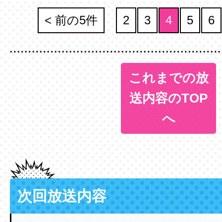
< 前の5件
2
3
4
5
6
これまでの放
送内容のTOP
へ
次回放送内容