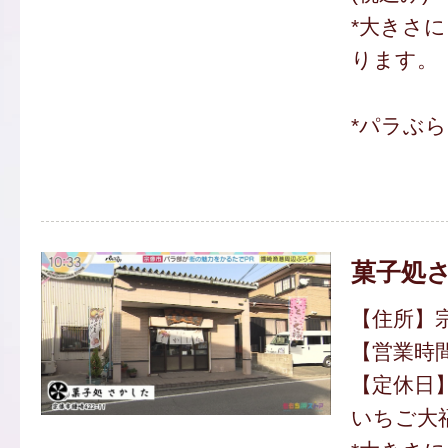
*大きさ
ります。
*パラぶ
菓子処
【住所】宗
【営業時間】
【定休日
いちご大福 