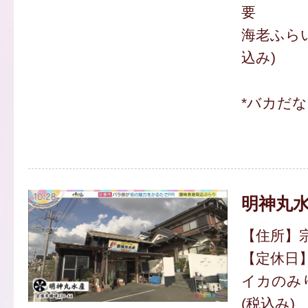
要
海老ふらい
込み)
*バカだ
明神丸
【住所】宗
【定休日
イカのみり
(税込み)