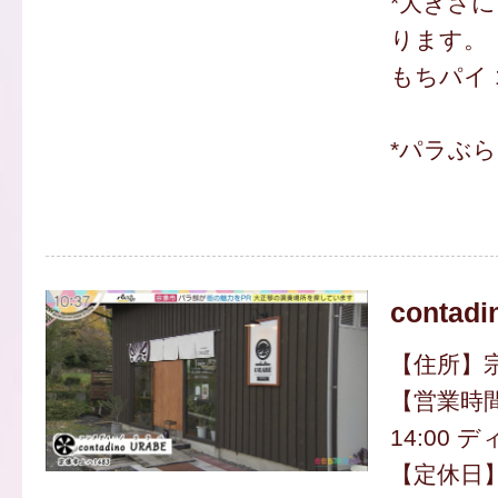
*大きさ
ります。
もちパイ 
*パラぶ
contad
【住所】宗
【営業時間
14:00 デ
【定休日