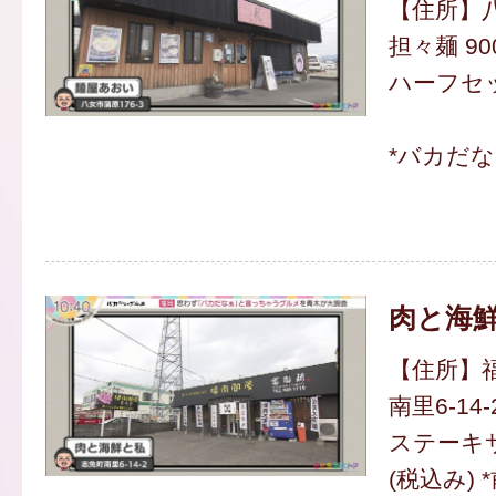
【住所】八
担々麺 90
ハーフセッ
*バカだ
肉と海
【住所】
南里6-14-
ステーキサン
(税込み)