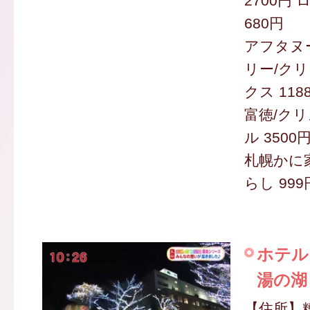
2700円 
680円
アフタヌ
リー/ク
クス 118
富徳/ク
ル 3500
札幌かに
らし 999
ホテル
湯の湖
【住所】