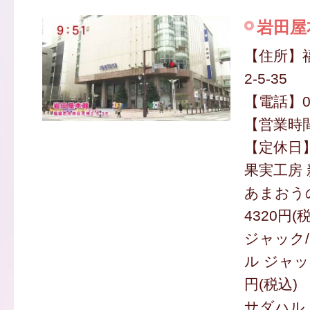
岩田屋
【住所】
2-5-35
【電話】09
【営業時間】
【定休日
果実工房 
あまおうの
4320円(
ジャック/
ル ジャッ
円(税込)
サダハル