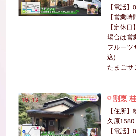
【電話】09
【営業時間】
【定休日
場合は営
フルーツサ
込)
たまごサン
割烹 
【住所】
久原1580
【電話】09