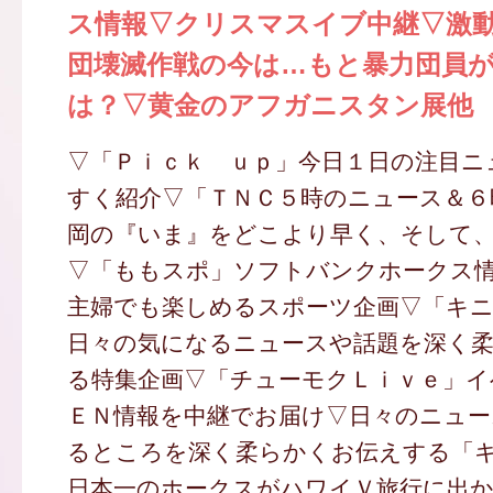
ス情報▽クリスマスイブ中継▽激
団壊滅作戦の今は…もと暴力団員
は？▽黄金のアフガニスタン展他
▽「Ｐｉｃｋ ｕｐ」今日１日の注目ニ
すく紹介▽「ＴＮＣ５時のニュース＆６
岡の『いま』をどこより早く、そして
▽「ももスポ」ソフトバンクホークス
主婦でも楽しめるスポーツ企画▽「キ
日々の気になるニュースや話題を深く
る特集企画▽「チューモクＬｉｖｅ」イ
ＥＮ情報を中継でお届け▽日々のニュー
るところを深く柔らかくお伝えする「
日本一のホークスがハワイＶ旅行に出