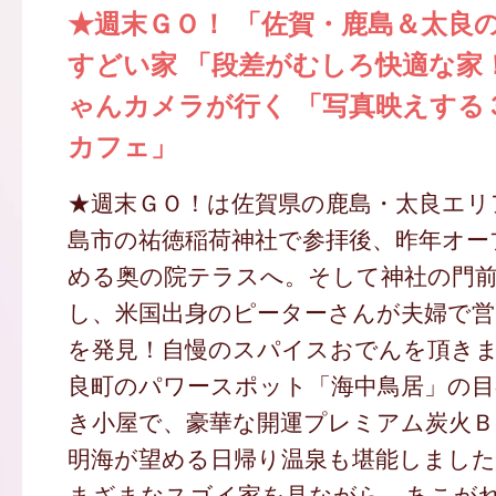
★週末ＧＯ！ 「佐賀・鹿島＆太良の
すどい家 「段差がむしろ快適な家
ゃんカメラが行く 「写真映えする
カフェ」
★週末ＧＯ！は佐賀県の鹿島・太良エリ
島市の祐徳稲荷神社で参拝後、昨年オー
める奥の院テラスへ。そして神社の門前
し、米国出身のピーターさんが夫婦で
を発見！自慢のスパイスおでんを頂き
良町のパワースポット「海中鳥居」の目
き小屋で、豪華な開運プレミアム炭火Ｂ
明海が望める日帰り温泉も堪能しました
まざまなスゴイ家を見ながら、あこが