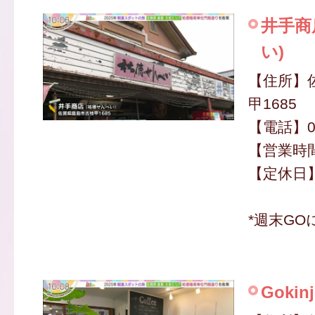
井手商
い)
【住所】
甲1685
【電話】09
【営業時間】
【定休日
*週末GO
Gokin