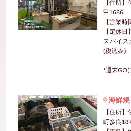
【住所】
甲1686
【営業時間】
【定休日
スパイスお
(税込み)
*週末GO
海鮮焼
【住所】
町多良187