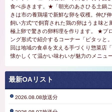
食べ歩きます。★「朝光のあさひる土鍋
きは市の養鶏場で新鮮な卵を収穫。伸び伸
飼い方式”で飼育された鶏の卵はうま味と
極上卵で驚きの卵料理を作ります。 ★プ
ング形式で紹介するコーナー「ピタッと
回は地域の食卓を支える手づくり惣菜店
懐かしくて温かい味わいが魅力のメニュ
最新OAリスト
2026.08.08放送分
2026.08.07放送分