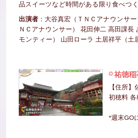
品スイーツなど時間がある限り食べつ
出演者
：大谷真宏（ＴＮＣアナウンサー
ＮＣアナウンサー） 花田伸二 高田課長
モンティー） 山田ローラ 土居祥平（土
祐徳稲
【住所】
初穂料 各種
*週末GO