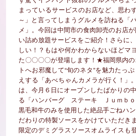
まっているサービスのお店など、思わ
～」と言ってしまうグルメを訪ねる「
メ」。今回は中間市の食肉卸売のお店が
い詰め放題サービスをご紹介！さらに
しい！？もはや何かわからないほどマ
た〇〇〇〇が登場します！★福岡県内
トへお邪魔して“旬のネタ”を魅力たっ
えする「あべちゃんカメラが行く！」
は、今月６日にオープンしたばかりの
る「ハンバーグ ステーキ Ｊｕｍｂｏ
黒毛和牛のみを使用した絶品手ごねハ
だわりの特製ソースをかけていただき
限定のデミグラスソースオムライスも