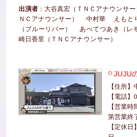
出演者
：大谷真宏（ＴＮＣアナウンサー
ＮＣアナウンサー） 中村華 えもと
（ブルーリバー） あべてつあき（レ
崎日香里（ＴＮＣアナウンサー）
JUJ
【住所】中
【電話】09
【営業時間
第営業終
【定休日
日